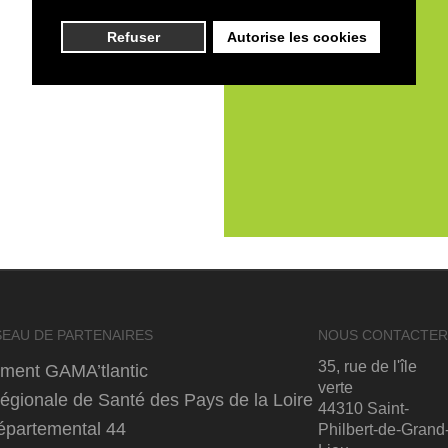
Refuser
Autorise les cookies
EAU DE PARTENAIRES
NOUS CONTACTE
35, rue de l'île
ement GAMA’tlantic
verte
gionale de Santé des Pays de la Loire
44310 Saint-
épartemental 44
Philbert-de-Grand