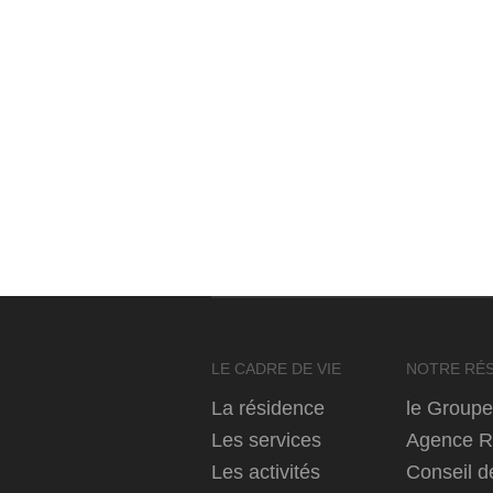
LE CADRE DE VIE
NOTRE RÉS
La résidence
le Group
Les services
Agence Ré
Les activités
Conseil d